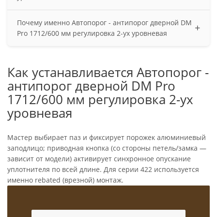
— Автоматическое опускание при закрытии/подъём
Почему именно Автопорог - антипорог дверной DM
при открывании — Ход уплотнителя до 13–18 мм (в
+
Pro 1712/600 мм регулировка 2-ух уровневая
зависимости от модели) — Снижение шума (для
Armadillo EASY BLOCK заявлено до 42 dB) —
— Быстрый монтаж без врезки (идеально для
Возможность укорачивания под размер полотна (для
«готового ремонта») — Алюминиевый профиль (6060),
Как устанавливается Автопорог -
Armadillo — до −220 мм от номинала; для ряда
долговечные пружины/узлы — Подходит для правых/
COMAGLIO — 630–830 мм для модели 1450)
антипорог дверной DM Pro
левых дверей; дымо- и звукоизоляция; допускается
применение в противопожарных дверях
1712/600 мм регулировка 2-ух
уровневая
Мастер выбирает паз и фиксирует порожек алюминиевый
заподлицо; приводная кнопка (со стороны петель/замка —
зависит от модели) активирует синхронное опускание
уплотнителя по всей длине. Для серии 422 используется
именно rebated (врезной) монтаж.