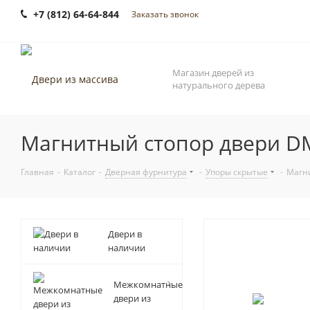
+7 (812) 64-64-844
Заказать звонок
Магазин дверей из
натурального дерева
Магнитный стопор двери D
Главная
-
Каталог
-
Дверная фурнитура
-
Упоры скрытые
-
Магни
Двери в
наличии
Межкомнатные
двери из