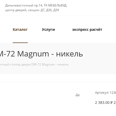
Дальневосточный пр.14, ТК МЕБЕЛЬВУД,
центр дверей, секции: Д7, Д36, Д39
Каталог
Услуги
экспресс расчёт
M-72 Magnum - никель
тный стопор двери DM-72 Magnum - никель
Артикул:
123
2 383.00
₽
2
Срок служб