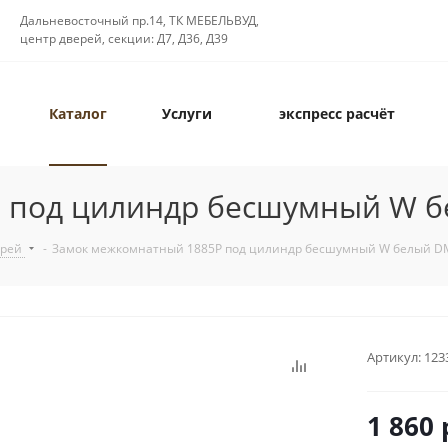
Дальневосточный пр.14, ТК МЕБЕЛЬВУД,
центр дверей, секции: Д7, Д36, Д39
Каталог
Услуги
экспресс расчёт
P под цилиндр бесшумный W 
ерей
-
Замок межкомнатный 1885P под цилиндр бесшумный W белый D
Артикул:
123
1 860