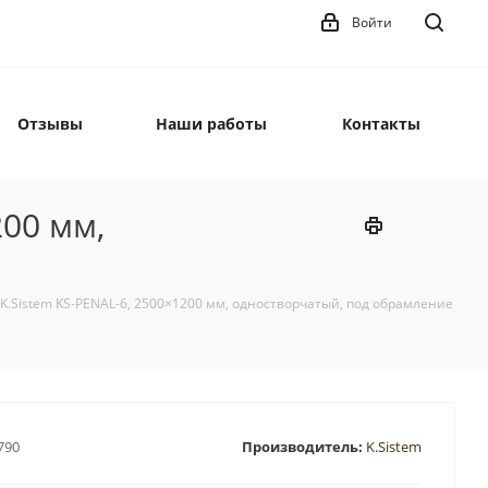
Войти
Отзывы
Наши работы
Контакты
200 мм,
K.Sistem KS-PENAL-6, 2500×1200 мм, одностворчатый, под обрамление
790
Производитель:
K.Sistem