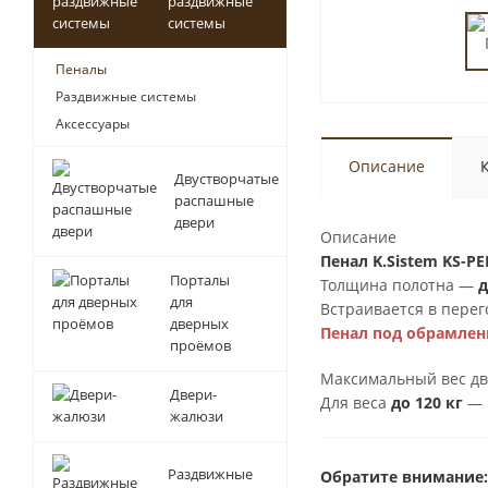
раздвижные
системы
Пеналы
Раздвижные системы
Аксессуары
Описание
Двустворчатые
распашные
двери
Описание
Пенал K.Sistem KS-P
Порталы
Толщина полотна —
д
для
Встраивается в пере
дверных
Пенал под обрамле
проёмов
Максимальный вес д
Двери-
Для веса
до 120 кг
— 
жалюзи
Раздвижные
Обратите внимание: