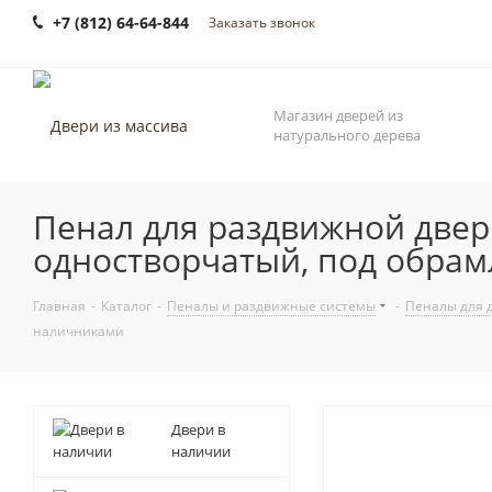
+7 (812) 64-64-844
Заказать звонок
Магазин дверей из
натурального дерева
Пенал для раздвижной двери
одностворчатый, под обра
Главная
-
Каталог
-
Пеналы и раздвижные системы
-
Пеналы для 
наличниками
Двери в
наличии