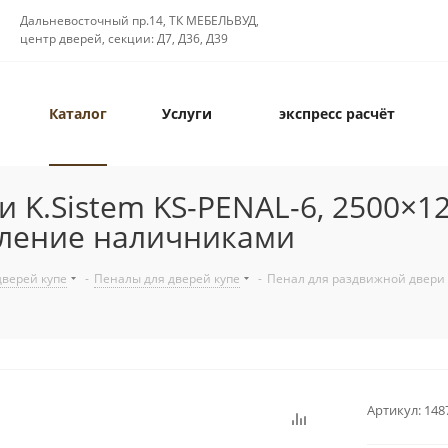
Дальневосточный пр.14, ТК МЕБЕЛЬВУД,
центр дверей, секции: Д7, Д36, Д39
Каталог
Услуги
экспресс расчёт
 K.Sistem KS-PENAL-6, 2500×1
мление наличниками
дверей купе
-
Пеналы для дверей купе
-
Пенал для раздвижной двери 
Артикул:
148