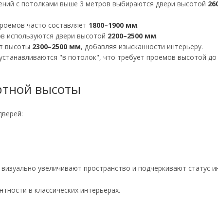
ний с потолками выше 3 метров выбираются двери высотой
26
проемов часто составляет
1800–1900 мм
.
ов используются двери высотой
2200–2500 мм
.
ют высоты
2300–2500 мм
, добавляя изысканности интерьеру.
устанавливаются "в потолок", что требует проемов высотой д
ртной высоты
дверей:
а визуально увеличивают пространство и подчеркивают статус и
тности в классических интерьерах.