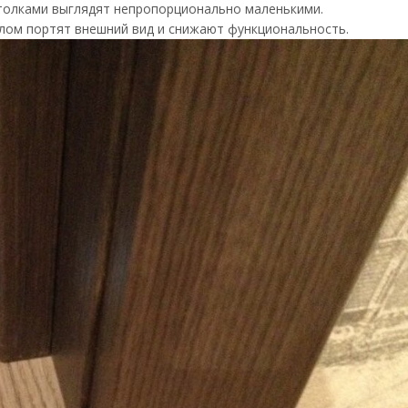
толками выглядят непропорционально маленькими.
ом портят внешний вид и снижают функциональность.