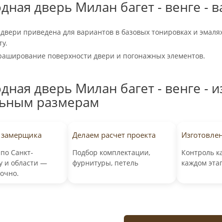
дная дверь Милан багет - венге -
 двери приведена для вариантов в базовых тонировках и эмалях
ту.
раширование поверхности двери и погонажных элементов.
дная дверь Милан багет - венге - и
ьным размерам
 замерщика
Делаем расчет проекта
Изготовле
по Санкт-
Подбор комплектации,
Контроль к
у и области —
фурнитуры, петель
каждом эта
точно.