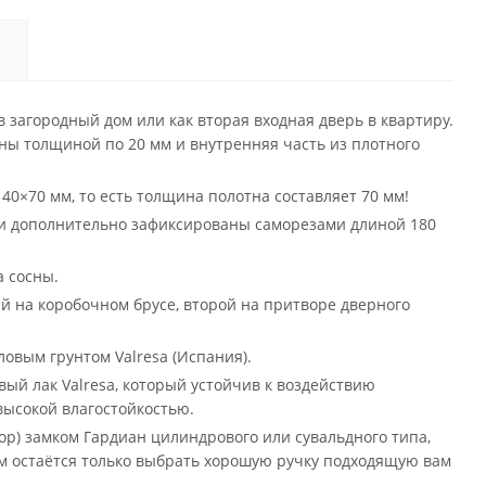
в загородный дом или как вторая входная дверь в квартиру.
сны толщиной по 20 мм и внутренняя часть из плотного
0×70 мм, то есть толщина полотна составляет 70 мм!
) и дополнительно зафиксированы саморезами длиной 180
а сосны.
ый на коробочном брусе, второй на притворе дверного
овым грунтом Valresa (Испания).
ый лак Valresa, который устойчив к воздействию
 высокой влагостойкостью.
ор) замком Гардиан цилиндрового или сувальдного типа,
м остаётся только выбрать хорошую ручку подходящую вам