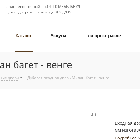
Дальневосточный пр.14, ТК МЕБЕЛЬВУД,
центр дверей, секции: Д7, Д36, Д39
Каталог
Услуги
экспресс расчёт
н багет - венге
ные двери
-
Дубовая входная дверь Милан багет - венге
Входная дв
мм изготав
Подробнее