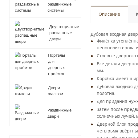
раздвижные
системы
Описание
Двустворчатые
распашные
Дубовая входная двер
двери
Филёнка утеплённа
пенополистерола и
Порталы
Стоевые дверного 
для
Все детали дверно
дверных
мм.
проёмов
Коробка имеет шир
Дубовая входная д
Двери-
полотна.
жалюзи
Для придания нужн
Затем после предв
Раздвижные
солнечных лучей, 
двери
Дверной блок прод
четырьмя ввёртным
по дизайну и цвет