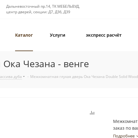
Дальневосточный пр.14, ТК МЕБЕЛЬВУД,
центр дверей, секции: Д7, Д36, Д39
Каталог
Услуги
экспресс расчёт
Ока Чезана - венге
ассива дуба
-
Межкомнатная глухая дверь Ока Чезана Double Solid Wood
Межкомнатн
заказ по в
Подробнее