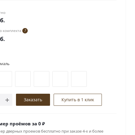
тно
б.
о комплекта
?
б.
эмаль
Заказать
Купить в 1 клик
мер проёмов за 0 ₽
ер дверных проемов бесплатно при заказе 4-х и более