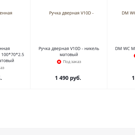
енная
Ручка дверная V10D - никель
DM WC MC
 100*70*2.5
матовый
матовый
Под заказ
каз
.
1 490
руб.
1