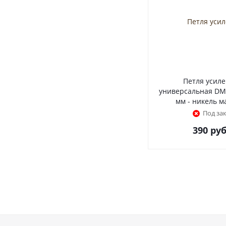
Петля усил
универсальная DM
мм - никель 
Под за
390
руб