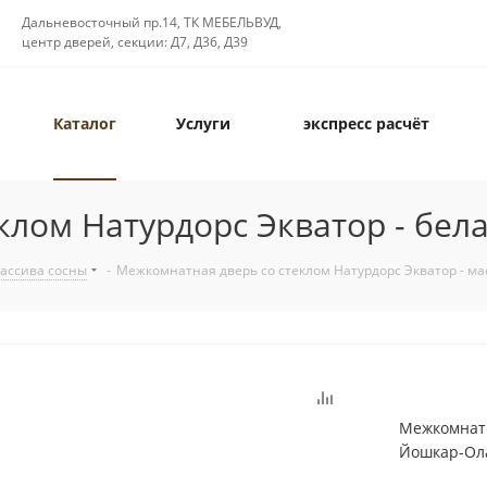
Дальневосточный пр.14, ТК МЕБЕЛЬВУД,
центр дверей, секции: Д7, Д36, Д39
Каталог
Услуги
экспресс расчёт
клом Натурдорс Экватор - бел
массива сосны
-
Межкомнатная дверь со стеклом Натурдорс Экватор - ма
Межкомнатн
Йошкар-Ола