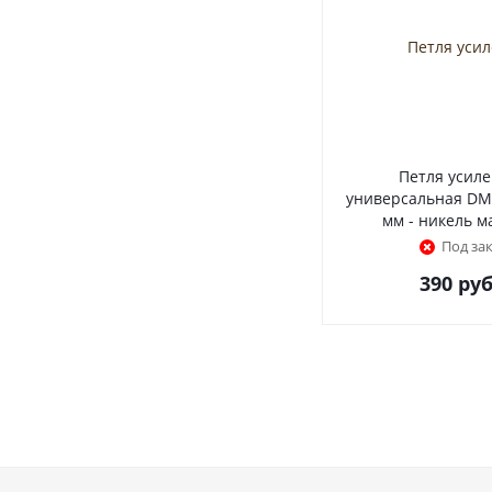
Петля усил
универсальная DM
мм - никель 
Под за
390
руб