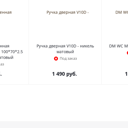
енная
Ручка дверная V10D - никель
DM WC MC
 100*70*2.5
матовый
матовый
Под заказ
каз
.
1 490
руб.
1