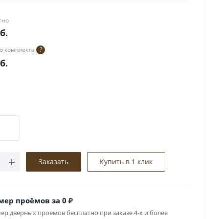
тно
б.
о комплекта
?
б.
Заказать
Купить в 1 клик
мер проёмов за 0 ₽
ер дверных проемов бесплатно при заказе 4-х и более