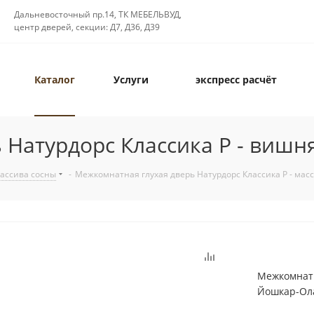
Дальневосточный пр.14, ТК МЕБЕЛЬВУД,
центр дверей, секции: Д7, Д36, Д39
Каталог
Услуги
экспресс расчёт
 Натурдорс Классика Р - вишн
массива сосны
-
Межкомнатная глухая дверь Натурдорс Классика Р - мас
Межкомнатн
Йошкар-Ола