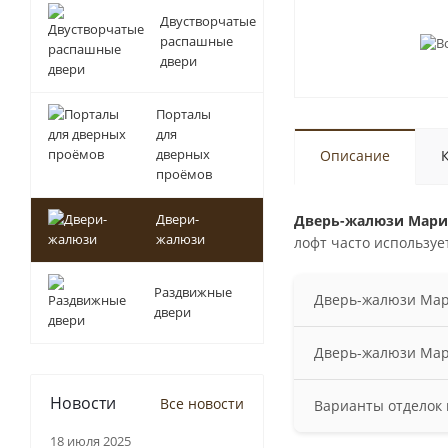
Двустворчатые
распашные
двери
Порталы
для
дверных
Описание
проёмов
Двери-
Дверь-жалюзи Мариэ
жалюзи
лофт часто используе
Раздвижные
Дверь-жалюзи Мари
двери
Выполняем все раб
Дверь-жалюзи Мари
гарантированно вс
наши мастера устан
Стандартные разме
Новости
Все новости
Варианты отделок
шириной до 1000 м
18 июля 2025
Жалюзийные двери 