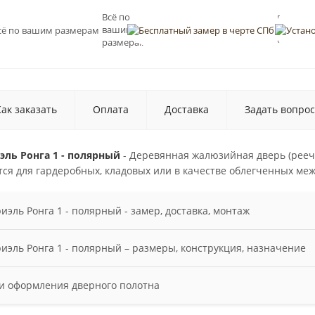
Всё по
Бесплат
вашим
замер в
черте С
размерам
Как заказать
Оплата
Доставка
Задать вопрос
ль Ронга 1 - полярный
- Деревянная жалюзийная дверь (рееч
тся для гардеробных, кладовых или в качестве облегченных ме
эль Ронга 1 - полярный - замер, доставка, монтаж
оты под ключ: Замер проёмов — позволяет вам сэкономить на м
эль Ронга 1 - полярный – размеры, конструкция, назначение
танут в проём как "родные". Доставка — бережно доставим ваш
овят двери как надо, а не как получится; вы останетесь довол
ры полотна: 400/600/700/800/900×2000 мм. При необходимости 
 и оформления дверного полотна
м. Сама дверь может быть распашной, двупольной, откатной, д
изготавливаются из массива березы. Полотно состоит из рамы