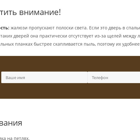
оянную циркуляцию воздуха, что критично для зон хранения.
тить внимание!
сть:
жалюзи пропускают полоски света. Если это дверь в спаль
 таких дверей она практически отсутствует из-за щелей между
льных планках быстрее скапливается пыль, поэтому их удобнее
вания
ка на петлях.