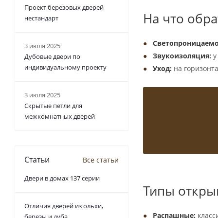
Проект березовых дверей
обеспечивают пост
На что обра
нестандарт
Светопроницаемо
3 июля 2025
Звукоизоляция:
у
Дубовые двери по
индивидуальному проекту
Уход:
на горизонта
3 июля 2025
Скрытые петли для
межкомнатных дверей
Статьи
Все статьи
Двери в домах 137 серии
Типы откры
Отличия дверей из ольхи,
Распашные:
класси
березы и дуба