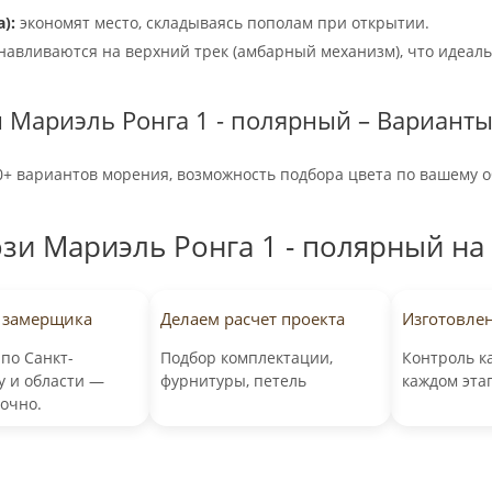
):
экономят место, складываясь пополам при открытии.
навливаются на верхний трек (амбарный механизм), что идеаль
 Мариэль Ронга 1 - полярный – Варианты
0+ вариантов морения, возможность подбора цвета по вашему о
зи Мариэль Ронга 1 - полярный на
 замерщика
Делаем расчет проекта
Изготовле
по Санкт-
Подбор комплектации,
Контроль к
у и области —
фурнитуры, петель
каждом эта
точно.