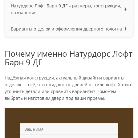
Выполняем все работы под ключ: Замер проёмов —
Натурдорс Лофт Барн 9 ДГ – размеры, конструкция,
позволяет вам сэкономить на материалах: за лишнее
+
назначение
вы точно не заплатите и двери гарантированно
встанут в проём как "родные". Доставка — бережно
Стандартные размеры полотна:
+
доставим ваши двери от фабрики до вашей
Варианты отделок и оформления дверного полотна
600/700/800/900×2000 мм. При необходимости можем
квартиры. Установка — наши мастера установят
изготовить эту модель высотой до 2300 мм и
Часто это глухие полотна, имитирующие амбарные
двери как надо, а не как получится; вы останетесь
шириной до 1000 мм. Сама дверь может быть
двери, царговые конструкции, брашированные
довольны результатом.
Почему именно Натурдорс Лофт
распашной, двупольной, полуторной, откатной или
модели или окрашенные в темные тона (антрацит,
дверью в пенал.
Барн 9 ДГ
венге) либо естественные светлые оттенки.
Надёжная конструкция, актуальный дизайн и варианты
отделок — всё, что ожидают от дверей в стиле лофт. Хотите
уточнить детали или сравнить варианты? Поможем
выбрать и изготовим двери под ваши проёмы.