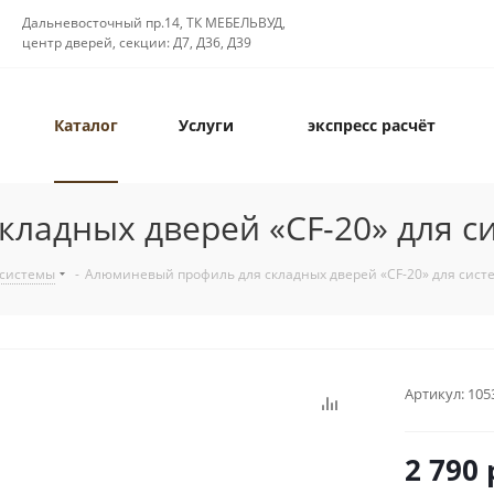
Дальневосточный пр.14, ТК МЕБЕЛЬВУД,
центр дверей, секции: Д7, Д36, Д39
Каталог
Услуги
экспресс расчёт
ладных дверей «CF-20» для си
системы
-
Алюминевый профиль для складных дверей «CF-20» для систе
Артикул:
105
2 790