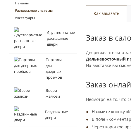
Пеналы
Раздвижные системы
Как заказать
Аксессуары
Двустворчатые
Заказ в сал
распашные
двери
Двери желательно за
Дальневосточный пр
Порталы
На выставке вы сможе
для
дверных
проёмов
Заказ онла
Двери-
жалюзи
Несмотря на то, что 
Нажмите кнопку «К
Раздвижные
двери
В поле «Комментари
Через короткое вр