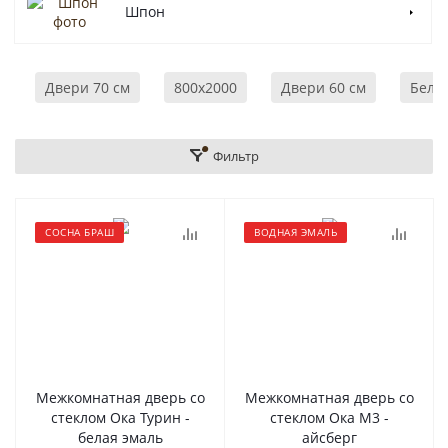
Шпон
Двери 70 см
800x2000
Двери 60 см
Белы
Фильтр
СОСНА БРАШ
ВОДНАЯ ЭМАЛЬ
Межкомнатная дверь со
Межкомнатная дверь со
стеклом Ока Турин -
стеклом Ока М3 -
белая эмаль
айсберг