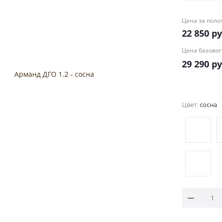
или остекл
по RAL, вк
Цена за поло
или в тони
22 850
ру
Цена базовог
29 290
ру
Цвет:
сосна