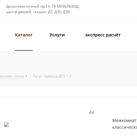
Дальневосточный пр.14, ТК МЕБЕЛЬВУД,
центр дверей, секции: Д7, Д36, Д39
Каталог
Услуги
экспресс расчёт
массива сосны
-
Аргус Арманд ДГО 1.2
Межкомнатн
классическ
типовых и 