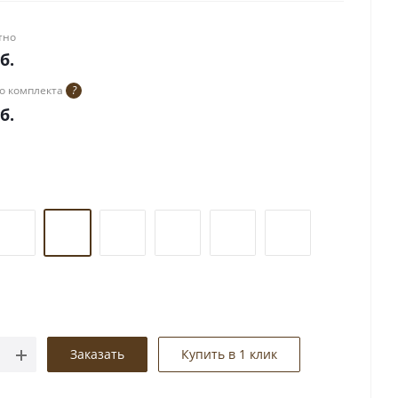
ённым полотном в двух вариантах отделки: крашеные
лючая двери в белой эмали и в эмали слоновая кость
тно
ровке.
б.
о комплекта
?
б.
Заказать
Купить в 1 клик