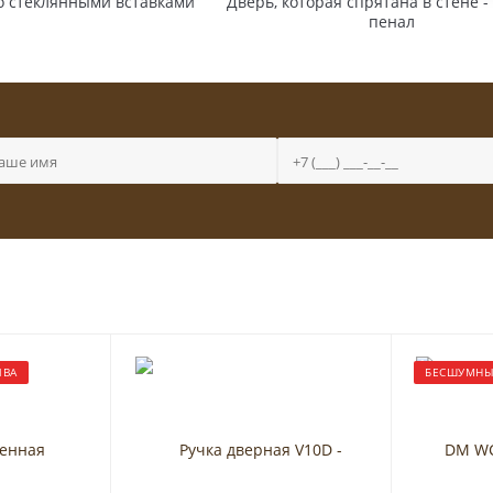
о стеклянными вставками
Дверь, которая спрятана в стене -
пенал
ИВА
БЕСШУМНЫ