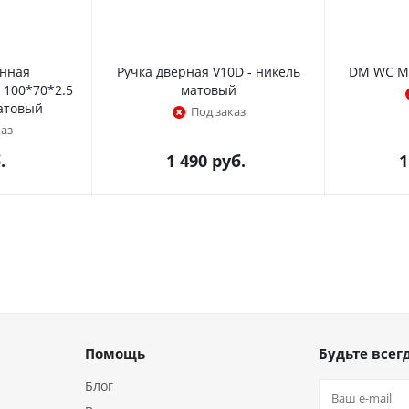
енная
Ручка дверная V10D - никель
DM WC MC
 100*70*2.5
матовый
матовый
Под заказ
каз
.
1 490
руб.
1
Помощь
Будьте всегд
Блог