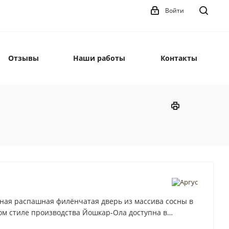
Войти
Отзывы
Наши работы
Контакты
ая распашная филёнчатая дверь из массива сосны в
ом стиле производства Йошкар-Ола доступна в
нестандартных размерах. Модель выпускается с глухим