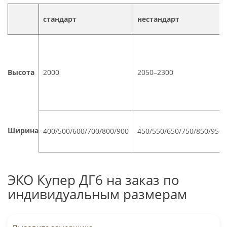
дерева, но только при условии постоянного
стандарт
нестандарт
отопления в зимний период.
Где использовать с осторожностью
Ванные комнаты и кухни:
Установка возможна
только при наличии качественного защитного
Высота
2000
2050–2300
покрытия и эффективной вентиляции. Без этого
сосна может начать разбухать от избытка влаги.
Неотапливаемые помещения
: Из-за резких
перепадов температуры и влажности сращенный
массив может начать деформироваться.
Ширина
400/500/600/700/800/900
450/550/650/750/850/950
ЭКО Купер ДГ6 на заказ по
индивидуальным размерам