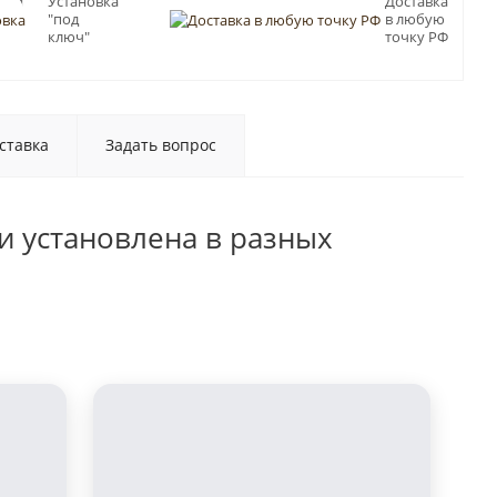
ный
Установка
Доставка
"под
в любую
Пб
ключ"
точку РФ
ставка
Задать вопрос
и установлена в разных