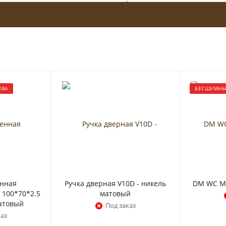
ИВА
БЕСШУМНЫ
енная
Ручка дверная V10D - никель
DM WC MC
 100*70*2.5
матовый
матовый
Под заказ
каз