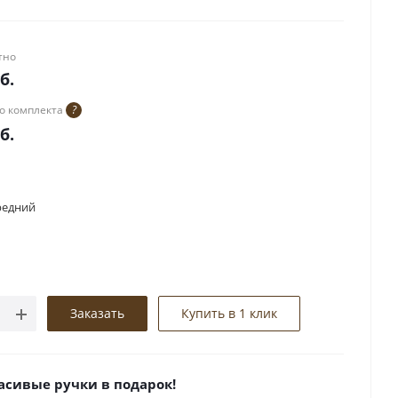
тно
б.
о комплекта
?
б.
редний
Заказать
Купить в 1 клик
асивые ручки в подарок!