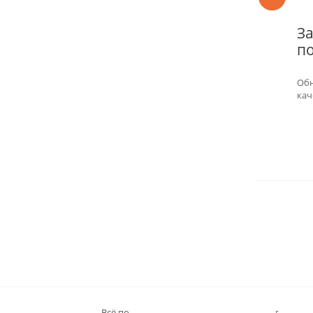
За
по
Обн
кач
Всё по