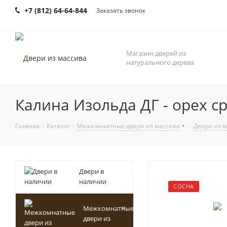
+7 (812) 64-64-844
Заказать звонок
Магазин дверей из
натурального дерева
Калина Изольда ДГ - орех с
Главная
-
Каталог
-
Межкомнатные двери из массива
-
Двери из 
Двери в
наличии
СОСНА
Межкомнатные
двери из