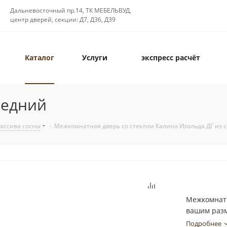
Дальневосточный пр.14, ТК МЕБЕЛЬВУД,
центр дверей, секции: Д7, Д36, Д39
Каталог
Услуги
экспресс расчёт
редний
массива сосны
-
Межкомнатная дверь со стеклом Калина Изольда ДГ из 
Межкомнатн
вашим разм
Подробнее