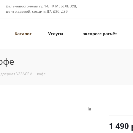
Дальневосточный пр.14, ТК МЕБЕЛЬВУД,
центр дверей, секции: Д7, Д36, Д39
Каталог
Услуги
экспресс расчёт
кофе
 дверная V83ACF AL - кофе
1 490