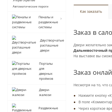
Упоры скрытые
Автоматические пороги
Как заказать
Пеналы и
раздвижные
системы
Заказ в сал
Двустворчатые
Двери желательно за
распашные
двери
Дальневосточный пр
На выставке вы сможе
Порталы
для
Заказ онла
дверных
проёмов
Несмотря на то, что 
Двери-
жалюзи
Нажмите кнопку «К
В поле «Комментари
Раздвижные
Через короткое вр