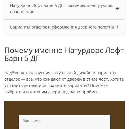
Выполняем все работы под ключ: Замер проёмов —
Натурдорс Лофт Барн 5 ДГ – размеры, конструкция,
позволяет вам сэкономить на материалах: за лишнее
+
назначение
вы точно не заплатите и двери гарантированно
встанут в проём как "родные". Доставка — бережно
Стандартные размеры полотна:
+
доставим ваши двери от фабрики до вашей
Варианты отделок и оформления дверного полотна
600/700/800/900×2000 мм. При необходимости можем
квартиры. Установка — наши мастера установят
изготовить эту модель высотой до 2300 мм и
Часто это глухие полотна, имитирующие амбарные
двери как надо, а не как получится; вы останетесь
шириной до 1000 мм. Сама дверь может быть
двери, царговые конструкции, брашированные
довольны результатом.
Почему именно Натурдорс Лофт
распашной, двупольной, полуторной, откатной или
модели или окрашенные в темные тона (антрацит,
дверью в пенал.
Барн 5 ДГ
венге) либо естественные светлые оттенки.
Надёжная конструкция, актуальный дизайн и варианты
отделок — всё, что ожидают от дверей в стиле лофт. Хотите
уточнить детали или сравнить варианты? Поможем
выбрать и изготовим двери под ваши проёмы.