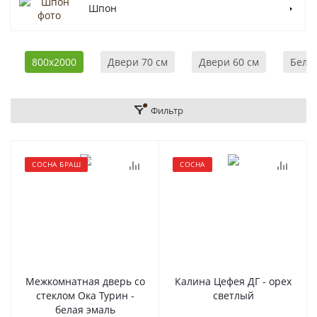
Шпон
800x2000
Двери 70 см
Двери 60 см
Белы
Фильтр
СОСНА БРАШ
СОСНА
Межкомнатная дверь со
Калина Цефея ДГ - орех
стеклом Ока Турин -
светлый
белая эмаль